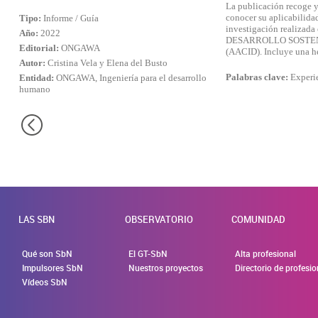
La publicación recoge y
conocer su aplicabilida
Tipo:
Informe / Guía
investigación realiz
Año:
2022
DESARROLLO SOSTENIBLE
Editorial:
ONGAWA
(AACID). Incluye una he
Autor:
Cristina Vela y Elena del Busto
Palabras clave:
Experie
Entidad:
ONGAWA, Ingeniería para el desarrollo
humano
LAS SBN
OBSERVATORIO
COMUNIDAD
Qué son SbN
El GT-SbN
Alta profesional
Impulsores SbN
Nuestros proyectos
Directorio de profesi
Vídeos SbN