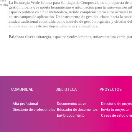
eresa
La Estrategia Verde Urbana para Santiago de Compostela es la propuesta de 
milia
gestión urbana que aporta herramientas e información para la intervención urb
espacio público en clave metabólica, siendo complementario a los actuales i
ar las visitas y fuentes de tráfico para poder evaluar el rendimient
en sus campos de aplicación. Un instrumento de gestión urbana hacia la soste
 las más o menos visitadas, y cómo los visitantes navegan por el s
ciudad tradicional construida como modelo de gestión orgánica y circular del
da y, por lo tanto, es anónima.
en ciclos cerrados de sus flujos materiales y energéticos.
Palabras clave:
estrategia, espacios verdes urbanos, infraestructura verde, pa
ecidas a través de nuestro sitio por nuestros socios publicitarios.
de sus intereses y mostrarle anuncios relevantes en otros sitios.
se basan en la identificación única de su navegador y dispositivo d
IÓN
COMUNIDAD
BIBLIOTECA
PROYECTOS
ies desde la sección "Configuración de cookies" al pie de la pági
Alta profesional
Documentos clave
Directorio de proye
Directorio de profesionales
Búscador de documentos
Envía tu proyecto
Envío documento
Casos de estudio e