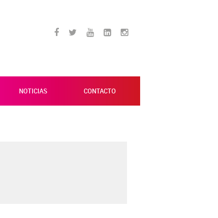
NOTICIAS
CONTACTO
 TODO
RECHAZAR TODO
s sistemas. Puede configurar su
n. Estas cookies no almacenan