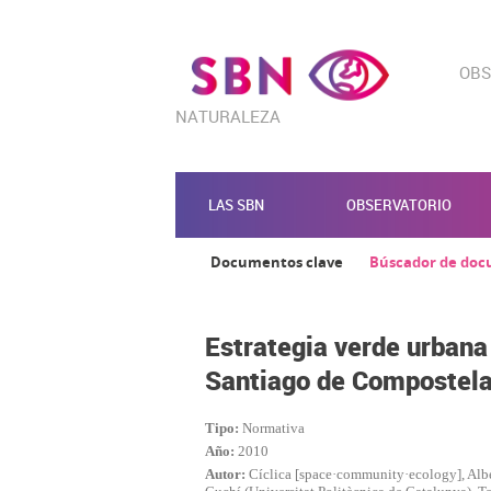
OBS
NATURALEZA
LAS SBN
OBSERVATORIO
Documentos clave
Búscador de do
CONFIGURACIÓN DE COO
Estrategia verde urbana
Santiago de Compostel
Cookies necesarias
Tipo:
Normativa
Estas cookies son necesarias p
navegador para bloquear o aler
Año:
2010
ninguna información de identif
Autor:
Cíclica [space·community·ecology], Alb