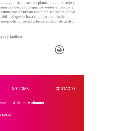
un nuevo instrumento de planeamiento, diseño y
anística desde los espacios verdes urbanos y el
nstrumentos de urbanismo al no ser incompatible
o de nuestro sitio y mejorarlo. Nos
nibilidad que se basa en el patrimonio de la
itio. Toda la información que
 metabolismo social urbano, es decir, de gestión
rque y jardines
 Pueden ser utilizadas por esas
 No almacenan directamente
e Internet.
NOTICIAS
CONTACTO
na. También puedes consultar nuestra
ctos
Artículos y tribunas
n costa