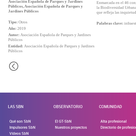
Asociación Española de Parques y Jardines
Enmarcada en el 46 cong
Públicos, Asociación Española de Parques y
la Biodiversidad Urban
Jardines Públicos
que refleja las inquietu
Tipo:
Otros
Palabras clave:
infraest
Año:
2019
Autor:
Asociación Española de Parques y Jardines
Públicos
Entidad:
Asociación Española de Parques y Jardines
Públicos
LAS SBN
OBSERVATORIO
COMUNIDAD
Qué son SbN
El GT-SbN
Alta profesional
Impulsores SbN
Nuestros proyectos
Directorio de profesi
Vídeos SbN