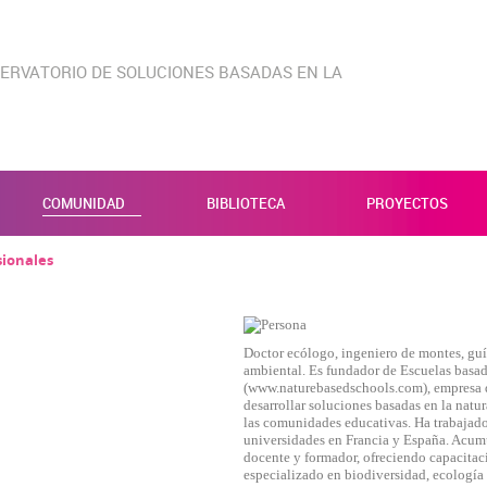
ERVATORIO DE SOLUCIONES BASADAS EN LA
COMUNIDAD
BIBLIOTECA
PROYECTOS
sionales
Doctor ecólogo, ingeniero de montes, gu
ambiental. Es fundador de Escuelas basad
(www.naturebasedschools.com), empresa de
desarrollar soluciones basadas en la natu
las comunidades educativas. Ha trabajado
universidades en Francia y España. Acum
KIES
HABILITAR
docente y formador, ofreciendo capacitac
especializado en biodiversidad, ecología