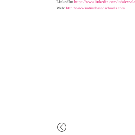
LinkedIn:
https://www.linkedin.com/in/alexsal
Web:
http://www.naturebasedschools.com
Cookies necesarias
Estas cookies son necesarias p
navegador para bloquear o aler
ninguna información de identif
Cookies de rendimiento
Estas cookies nos permiten cont
ayudan a saber qué páginas son
recogen estas cookies es agrega
Cookies dirigidas
Estas cookies pueden ser establ
empresas para crear un perfil 
información personal, sino que 
GUARDAR CONFIGURAC