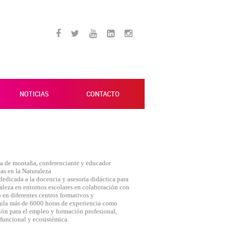
NOTICIAS
CONTACTO
ía de montaña, conferenciante y educador
as en la Naturaleza
dicada a la docencia y asesoría didáctica para
raleza en entornos escolares en colaboración con
 en diferentes centros formativos y
ula más de 6000 horas de experiencia como
 TODO
RECHAZAR TODO
ión para el empleo y formación profesional,
 funcional y ecosistémica.