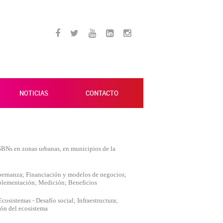
NOTICIAS
CONTACTO
SBNs en zonas urbanas, en municipios de la
obernanza; Financiación y modelos de negocios;
 TODO
RECHAZAR TODO
plementación; Medición; Beneficios
cosistemas - Desafío social; Infraestructura;
ión del ecosistema