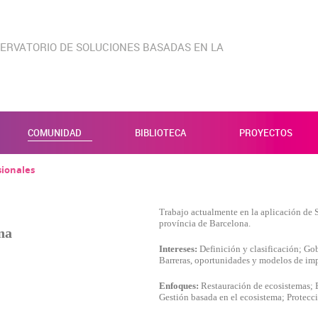
ERVATORIO DE SOLUCIONES BASADAS EN LA
COMUNIDAD
BIBLIOTECA
PROYECTOS
sionales
Trabajo actualmente en la aplicación de 
província de Barcelona.
na
Intereses:
Definición y clasificación; G
KIES
HABILITAR
Barreras, oportunidades y modelos de im
Enfoques:
Restauración de ecosistemas; E
Gestión basada en el ecosistema; Protecc