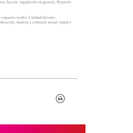
eo; Acción: regulación en gestión; Proyecto:
s sistemas. Puede configurar su
n. Estas cookies no almacenan
 espacios verdes; Calidad del aire;
icación; Justicia y cohesión social; Salud y
o de nuestro sitio y mejorarlo. Nos
itio. Toda la información que
 Pueden ser utilizadas por esas
 No almacenan directamente
e Internet.
na. También puedes consultar nuestra