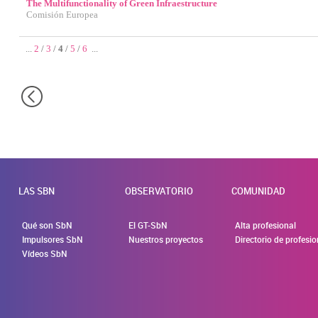
The Multifunctionality of Green Infraestructure
Comisión Europea
...
2
/
3
/
4
/
5
/
6
...
LAS SBN
OBSERVATORIO
COMUNIDAD
Qué son SbN
El GT-SbN
Alta profesional
Impulsores SbN
Nuestros proyectos
Directorio de profesi
Vídeos SbN