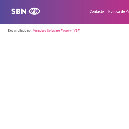
Contacto
Política de P
Desarrollado por:
Varadero Software Factory (VSF)
CONFIGURACIÓN DE COOKIES
Cookies necesarias
Estas cookies son necesarias para que el sitio web fun
navegador para bloquear o alertar sobre estas cookies,
ninguna información de identificación personal.
Cookies de rendimiento
Estas cookies nos permiten contar las visitas y fuentes