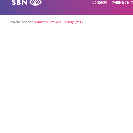
Contacto
Política de P
Desarrollado por:
Varadero Software Factory (VSF)
CONFIGURACIÓN DE COOKIES
Cookies necesarias
Estas cookies son necesarias para que el sitio web fun
navegador para bloquear o alertar sobre estas cookies,
ninguna información de identificación personal.
Cookies de rendimiento
Estas cookies nos permiten contar las visitas y fuentes
ayudan a saber qué páginas son las más o menos visitad
recogen estas cookies es agregada y, por lo tanto, es a