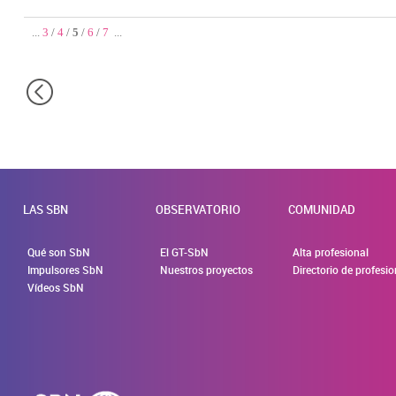
...
3
/
4
/
5
/
6
/
7
...
LAS SBN
OBSERVATORIO
COMUNIDAD
Qué son SbN
El GT-SbN
Alta profesional
Impulsores SbN
Nuestros proyectos
Directorio de profesi
Vídeos SbN