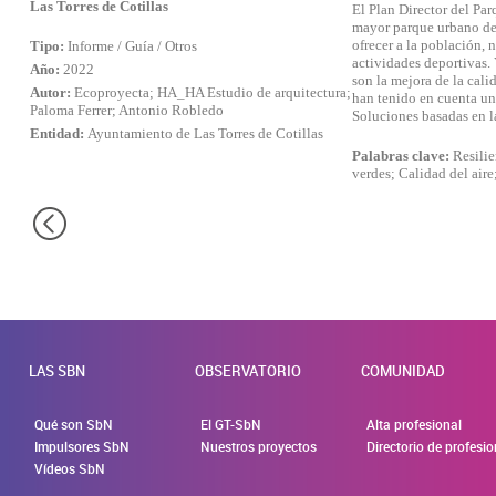
Las Torres de Cotillas
El Plan Director del Par
mayor parque urbano de 
ofrecer a la población, 
Tipo:
Informe / Guía / Otros
actividades deportivas. 
Año:
2022
son la mejora de la cali
Autor:
Ecoproyecta; HA_HA Estudio de arquitectura;
han tenido en cuenta una
Paloma Ferrer; Antonio Robledo
Soluciones basadas en l
Entidad:
Ayuntamiento de Las Torres de Cotillas
Palabras clave:
Resilie
verdes; Calidad del air
LAS SBN
OBSERVATORIO
COMUNIDAD
Qué son SbN
El GT-SbN
Alta profesional
Impulsores SbN
Nuestros proyectos
Directorio de profesi
Vídeos SbN