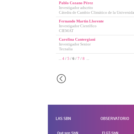
Pablo Cozano Pérez
Investigador adscrito
Cátedra de Cambio Climático de la Universi
Fernando Martin Llorente
Investigador Científico
CIEMAT
Carolina Cantergiani
Investigador Senior
Tecnalia
...
4
/
5
/
6
/
7
/
8
...
LAS SBN
OBSERVATORIO
Qué son SbN
El GT-SbN