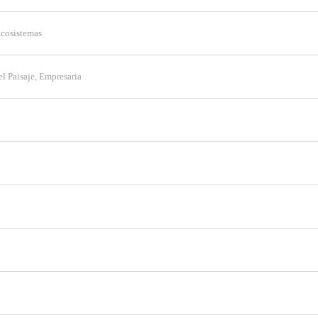
Ecosistemas
IÓN
el Paisaje, Empresaria
ies desde la sección "Configuración de cookies" al pie de la pági