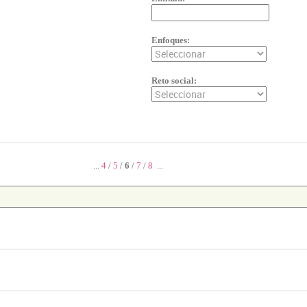
Enfoques:
Reto social:
...
4
/
5
/
6
/
7
/
8
...