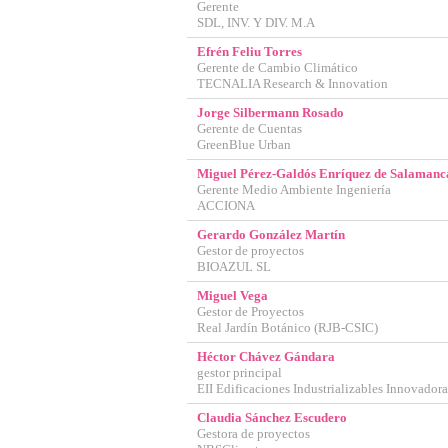
Gerente
SDL, INV. Y DIV. M.A
Efrén Feliu Torres
Gerente de Cambio Climático
TECNALIA Research & Innovation
CONFIGURACIÓN DE COO
Jorge Silbermann Rosado
Gerente de Cuentas
GreenBlue Urban
Miguel Pérez-Galdós Enríquez de Salamanc
Gerente Medio Ambiente Ingeniería
Cookies necesarias
ACCIONA
Estas cookies son necesarias p
navegador para bloquear o aler
Gerardo González Martín
ninguna información de identif
Gestor de proyectos
BIOAZUL SL
Cookies de rendimiento
Miguel Vega
Gestor de Proyectos
Estas cookies nos permiten cont
Real Jardín Botánico (RJB-CSIC)
ayudan a saber qué páginas son
recogen estas cookies es agrega
Héctor Chávez Gándara
gestor principal
Cookies dirigidas
EII Edificaciones Industrializables Innovador
Estas cookies pueden ser establ
Claudia Sánchez Escudero
empresas para crear un perfil 
Gestora de proyectos
información personal, sino que 