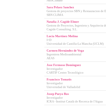
NBSClimate
Sara Pelaez Sanchez
Gestora de proyectos SBN y Restauracion de 
SBN CLIMA
GUARDAR CONFIGURAC
Natalia J. Cagide Elmer
Gestora de Proyectos, Ingeniera y Arquitecta d
Cagide Consulting. S.L.
Lucia Martínez Molina
Puedes volver a configurar tus cook
I+D
política de cookies
Universidad de Castilla-La Mancha (UCLM)
Carmen Hernández de Vega
Ingemiera Medioambiental
AEAS
Jose Fermoso Domínguez
Investigador
CARTIF Centro Tecnológico
Francisco Tomatis
Investigador
Universidad de Valladolid
Josep Pueyo Ros
Investigador
ICRA - Institut Català de Recerca de l'Aigua